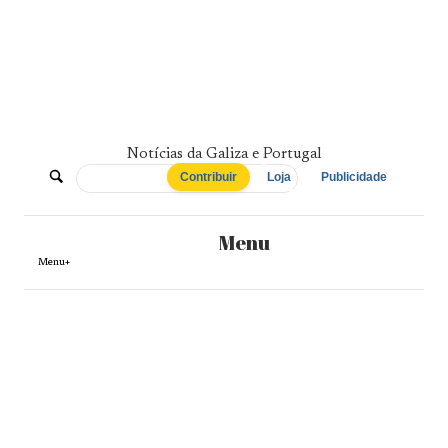
Skip
to
content
Notícias da Galiza e Portugal
De
Contribuir
Loja
Publicidade
Norte
Menu
a
Menu+
Sul