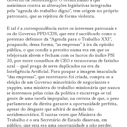
Governo de Montenegro. O revanchismo a que
assistimos contra as alterações legislativas integradas
pela “agenda do trabalho digno”, tem origem no próprio
patronato, que as rejeitou de forma violenta.
E tal é a correspondência entre os interesses patronais e
os do Governo PPD/CDS, que este é sacrificado como o
pretenso defensor da “Agenda para o Trabalho XXI”,
poupando, dessa forma, “as empresas” à ira da opinião
pública, o que condiz a preceito numa era em que os
telejornais abrem e fecham com os lucros do índice PSI
20, por entre conselhos de CEO e tecnocratas de fatinho
azul – qual praga de seres duplicados na era da
Inteligência Artificial. Para poupar a imagem imaculada
“das empresas”, que entretanto foi criada, compra-se a
eleição de um Governo minoritário de negociantes e
yuppies, uma ministra do trabalho missionária que nunca
se interessou pelas coias da política e encarrega-se tal
gente de uma tarefa impopular, na certeza de que, o peso
parlamentar da direita garante a oportunidade perfeita,
apesar do desgaste que advirá de medida tão
antidemocrática. E tantas vezes que Ministra do
Trabalho e o seu Secretário de Estado disseram, em
público, que esta era uma oportunidade a não perder.