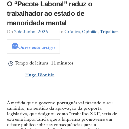
O “Pacote Laboral” reduz o
trabalhador ao estado de
menoridade mental
On
2 de Junho, 2026
By
In
Crónica
,
Opinião
,
Tripalium
Hugo
Dionísio
Ouvir este artigo
Tempo de leitura:
11 minutos
Hugo Dionísio
À medida que o governo português vai fazendo o seu
caminho, no sentido da aprovação da proposta
legislativa, que designou como “trabalho XXI”, seria de
extrema importância que a Imprensa promovesse um
debate público sobre as consequências para a