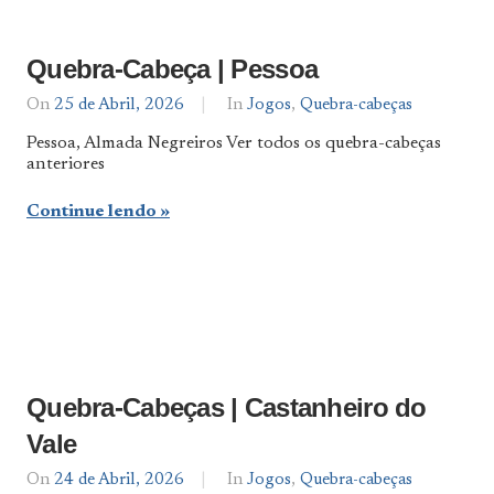
Quebra-Cabeça | Pessoa
On
25 de Abril, 2026
By
In
Jogos
,
Quebra-cabeças
Notícias
Pessoa, Almada Negreiros Ver todos os quebra-cabeças
De
anteriores
Norte
a
Sul
Continue lendo
Quebra-Cabeças | Castanheiro do
Vale
On
24 de Abril, 2026
By
In
Jogos
,
Quebra-cabeças