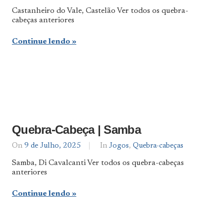
Notícias
Castanheiro do Vale, Castelão Ver todos os quebra-
De
cabeças anteriores
Norte
a
Sul
Continue lendo
Quebra-Cabeça | Samba
On
9 de Julho, 2025
By
In
Jogos
,
Quebra-cabeças
Notícias
Samba, Di Cavalcanti Ver todos os quebra-cabeças
De
anteriores
Norte
a
Sul
Continue lendo