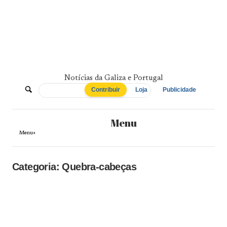
Skip
to
content
Notícias da Galiza e Portugal
De
Contribuir
Loja
Publicidade
Norte
Menu
a
Menu+
Sul
Categoria:
Quebra-cabeças