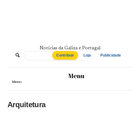
Skip
to
content
Notícias da Galiza e Portugal
De
Contribuir
Loja
Publicidade
Norte
Menu
a
Menu+
Sul
Arquitetura