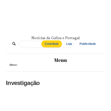
Skip
to
content
Notícias da Galiza e Portugal
De
Contribuir
Loja
Publicidade
Norte
Menu
a
Menu+
Sul
Investigação