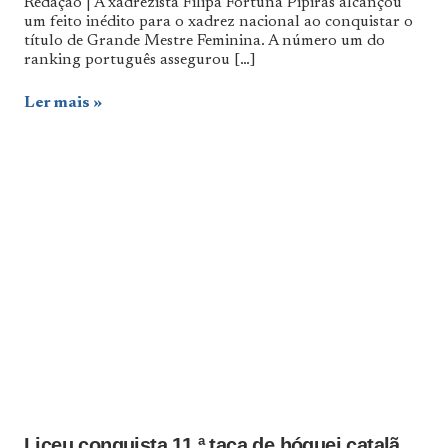
Redação | A xadrezista Filipa Fortuna Pipiras alcançou
um feito inédito para o xadrez nacional ao conquistar o
título de Grande Mestre Feminina. A número um do
ranking português assegurou
[…]
Ler mais
Liceu conquista 11.ª taça de hóquei catalã