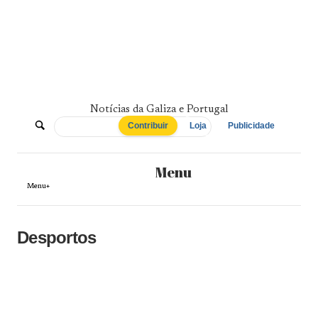
Skip
to
content
Notícias da Galiza e Portugal
De
Contribuir
Loja
Publicidade
Norte
Menu
a
Menu+
Sul
Desportos