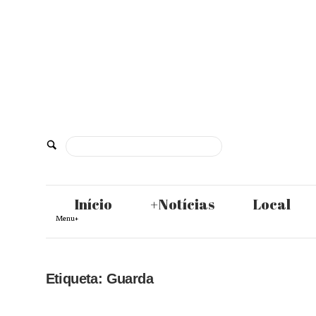
Skip
to
content
De
Norte
Início
+Notícias
Local
Menu+
a
Etiqueta:
Guarda
Sul