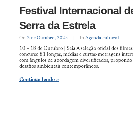
Festival Internacional 
Serra da Estrela
On
3 de Outubro, 2025
By
In
Agenda cultural
Notícias
10 – 18 de Outubro | Seia A seleção oficial dos film
De
concurso 81 longas, médias e curtas-metragens inter
Norte
com ângulos de abordagem diversificados, propondo 
a
Sul
desafios ambientais contemporâneos.
Continue lendo