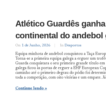
Atlético Guardês ganha 
continental do andebol
On
1 de Junho, 2026
By
In
Desportos
Notícias
Equipa minhota de andebol conquistou a Taça Europe
De
Torna-se a primeira equipa galega a erguer um trofé
Norte
Guarda conquistara o seu primeiro grande título em 2
a
Sul
galega ficou às portas de erguer a EHF European Cup
caminho até o primeiro degrau do pódio foi determi
toda a competição, com oito vitórias e um empate. Já 
Continue lendo