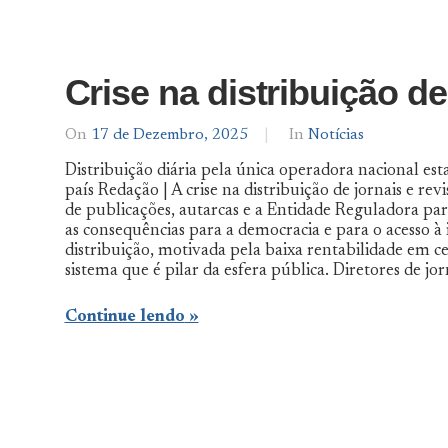
Crise na distribuição d
On
17 de Dezembro, 2025
By
In
Notícias
Notícias
Distribuição diária pela única operadora nacional esta
De
país Redação | A crise na distribuição de jornais e re
Norte
de publicações, autarcas e a Entidade Reguladora p
a
Sul
as consequências para a democracia e para o acesso à 
distribuição, motivada pela baixa rentabilidade em ce
sistema que é pilar da esfera pública. Diretores de jo
Continue lendo