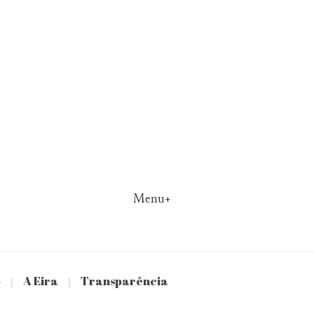
Menu+
o
A Eira
Transparência
|
|