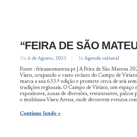
“FEIRA DE SÃO MATEU
On
6 de Agosto, 2025
By
In
Agenda cultural
Agenda
Fonte : feirasaomateus.pt | A Feira de São Mateus 20
De
Viseu, ocupando o vasto recinto do Campo de Viriato.
Norte
marca a sua 633.ª edição e promete cerca de seis se
a
Sul
tradições regionais. O Campo de Viriato, um espaço 
expositores, zonas de diversões, restaurantes, palcos 
o multiusos Viseu Arena, onde decorrem eventos com
Continue lendo