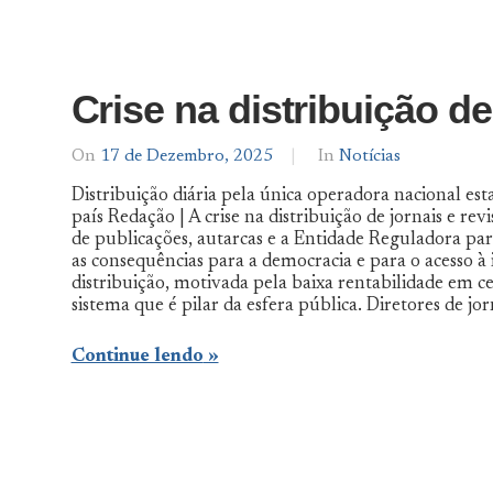
Crise na distribuição d
On
17 de Dezembro, 2025
By
In
Notícias
Notícias
Distribuição diária pela única operadora nacional esta
De
país Redação | A crise na distribuição de jornais e re
Norte
de publicações, autarcas e a Entidade Reguladora p
a
Sul
as consequências para a democracia e para o acesso à 
distribuição, motivada pela baixa rentabilidade em ce
sistema que é pilar da esfera pública. Diretores de jo
Continue lendo