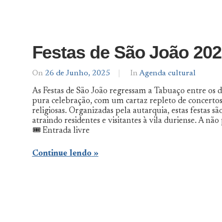
Festas de São João 20
On
26 de Junho, 2025
By
In
Agenda cultural
Agenda
As Festas de São João regressam a Tabuaço entre os 
De
pura celebração, com um cartaz repleto de concertos, 
Norte
religiosas. Organizadas pela autarquia, estas festas 
a
Sul
atraindo residentes e visitantes à vila duriense. A 
🎟️ Entrada livre
Continue lendo