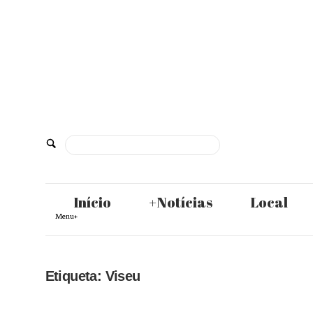
Skip
to
content
De
Norte
Início
+Notícias
Local
Menu+
a
Etiqueta:
Viseu
Sul