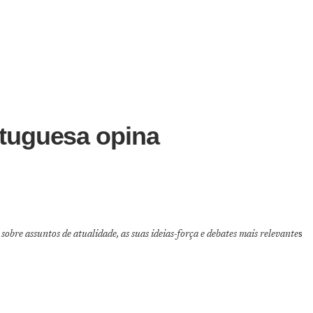
tuguesa opina
sobre assuntos de atualidade, as suas ideias-força e debates mais relevante
s
to de TIMOR LESTE na ASEAN e na CPLP+ e o