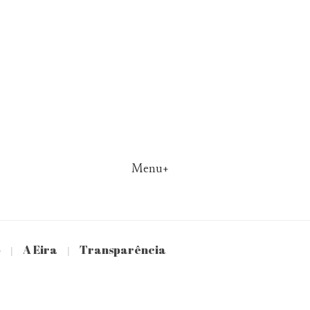
Menu+
o
A Eira
Transparência
|
|