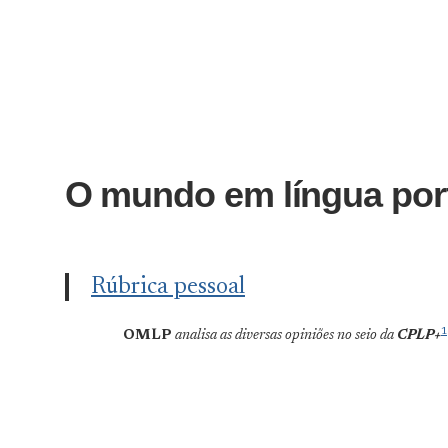
O mundo em língua por
Rúbrica pessoal
1
OMLP
analisa as
diversas
opiniões no seio da
CPLP+
A
A Nova Fronteira Lusófona: O Impac
Nova
Despertar do Sudeste Asiático
Fronteira
Paulo Lamas
·
3 de Agosto, 2026