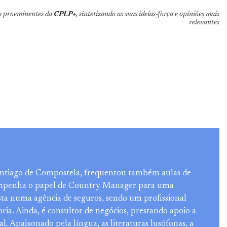
ras proeminentes da
CPLP+
, sintetizando as suas ideias-força e opiniões mais
relevantes
antiago de Compostela, frequentou também aulas de
sempenha o papel de Country Manager para uma
ista numa agência de seguros, sendo um profissional
ria. Ainda, é consultor de negócios, prestando apoio a
. Apaixonado pela língua, as literaturas lusófonas, a