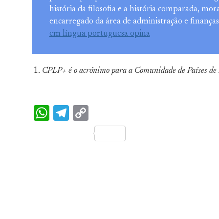
história da filosofia e a história comparada, mo
encarregado da área de administração e finanças
em língua portuguesa opina
CPLP+ é o acrónimo para a Comunidade de Países de 
WhatsApp
Telegram
Copy
Link