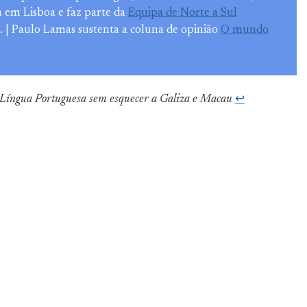
ra em Lisboa e faz parte da
Equipa de Norte a Sul
. | Paulo Lamas sustenta a coluna de opinião
O mundo
Língua Portuguesa sem esquecer a Galiza e Macau
↩︎