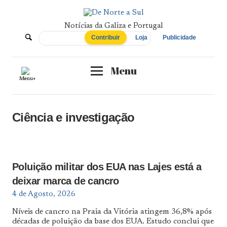
Skip
to
content
Notícias da Galiza e Portugal
De
Contribuir
Loja
Publicidade
Norte
Menu
Menu+
a
Sul
Ciência e investigação
Poluição militar dos EUA nas Lajes está a
deixar marca de cancro
4 de Agosto, 2026
Níveis de cancro na Praia da Vitória atingem 36,8% após
décadas de poluição da base dos EUA. Estudo conclui que