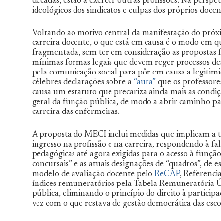
décadas, estão a exercer outras profissões. Na persp
ideológicos dos sindicatos e culpas dos próprios docen
Voltando ao motivo central da manifestação do próx
carreira docente, o que está em causa é o modo em qu
fragmentada, sem ter em consideração as propostas fei
mínimas formas legais que devem reger processos des
pela comunicação social para pôr em causa a legitimi
célebres declarações sobre a
“aura”
que os professore
causa um estatuto que precariza ainda mais as condiç
geral da função pública, de modo a abrir caminho par
carreira das enfermeiras.
A proposta do MECI inclui medidas que implicam a tot
ingresso na profissão e na carreira, respondendo à falt
pedagógicas até agora exigidas para o acesso à função
concursais” e as atuais designações de “quadros”, de e
modelo de avaliação docente pelo
ReCAP
, Referenci
índices remuneratórios pela Tabela Remuneratória 
pública, eliminando o princípio do direito à particip
vez com o que restava de gestão democrática das esco