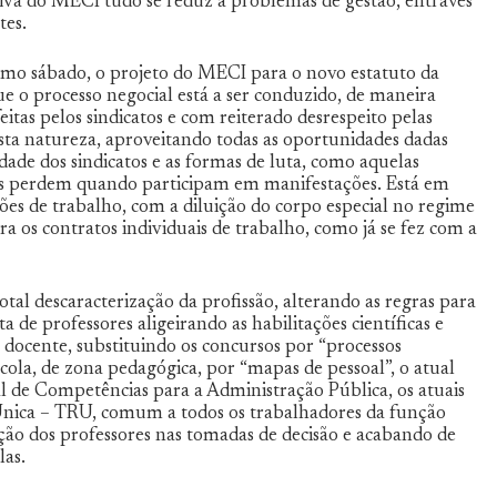
etiva do MECI tudo se reduz a problemas de gestão, entraves
tes.
imo sábado, o projeto do MECI para o novo estatuto da
e o processo negocial está a ser conduzido, de maneira
tas pelos sindicatos e com reiterado desrespeito pelas
ta natureza, aproveitando todas as oportunidades dadas
dade dos sindicatos e as formas de luta, como aquelas
s perdem quando participam em manifestações. Está em
ões de trabalho, com a diluição do corpo especial no regime
a os contratos individuais de trabalho, como já se fez com a
al descaracterização da profissão, alterando as regras para
a de professores aligeirando as habilitações científicas e
 docente, substituindo os concursos por “processos
scola, de zona pedagógica, por “mapas de pessoal”, o atual
al de Competências para a Administração Pública, os atuais
Única – TRU, comum a todos os trabalhadores da função
ação dos professores nas tomadas de decisão e acabando de
las.