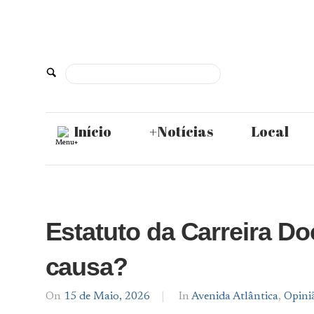
Skip
to
content
De
Norte
Início
+Notícias
Local
Menu+
a
Sul
Estatuto da Carreira Do
causa?
On
15 de Maio, 2026
By
In
Avenida Atlântica
,
Opini
Maria