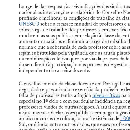
Longe de dar resposta às reivindicações dos sindicat
nacional as intervenções e relatórios do Conselho N
profissão e melhorar as condições de trabalho da class
UNESCO
sobre a escassez mundial de professores e 
sobrecarga de trabalho dos professores em exercício
mudarem as suas políticas em relação à classe docent
aumentar os salários e diminuir a carga de trabalho 
norma e que a soberania de cada professor sobre as sua
sejam substituídas pela vigilância que as atuais plata
na mobilização coletiva quer por via da precariedade
do seu direito à participação nos processos de gestão
independente da carreira docente.
O envelhecimento da classe docente em Portugal e as 
degradado e precarizado o exercício da profissão e d
falta de professores tenha atingido
níveis críticos
na a
especial no 1º ciclo e com particular incidência na r
professores vindos de outras regiões. A atual equipa 
insiste nas suas declarações públicas em negar a gravi
atuais concursos de colocação ora à existência de
100
Sul, omitindo, entre outros dados, que esses professor