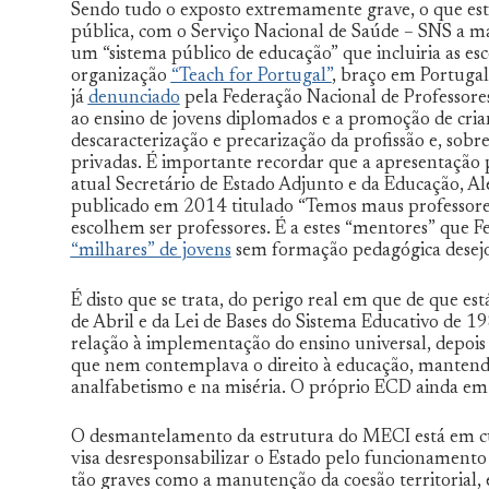
Sendo tudo o exposto extremamente grave, o que está
pública, com o Serviço Nacional de Saúde – SNS a ma
um “sistema público de educação” que incluiria as es
organização
“Teach for Portugal”
, braço em Portugal
já
denunciado
pela Federação Nacional de Professores
ao ensino de jovens diplomados e a promoção de crian
descaracterização e precarização da profissão e, sob
privadas. É importante recordar que a apresentação 
atual Secretário de Estado Adjunto e da Educação,
publicado em 2014 titulado “Temos maus professores
escolhem ser professores. É a estes “mentores” que F
“milhares” de jovens
sem formação pedagógica desejos
É disto que se trata, do perigo real em que de que est
de Abril e da Lei de Bases do Sistema Educativo de 
relação à implementação do ensino universal, depois 
que nem contemplava o direito à educação, mantendo
analfabetismo e na miséria. O próprio ECD ainda em 
O desmantelamento da estrutura do MECI está em cu
visa desresponsabilizar o Estado pelo funcionamento
tão graves como a manutenção da coesão territorial