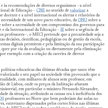
os e às recomendações de diversos organismos —a nível
acional de Educação –
CNE
no sentido de
valorizar
a
e docente e a nível internacional os alertas e relatórios da
a necessidade de um novo pacto educativo, da
ONU
sobre a
 e sobre a necessidade de um compromisso dos governos para
e e da Internacional da Educação –
IE
sobre a urgência de
dos professores—, o MECI pretende que a precariedade seja a
s decisões, científicas, pedagógicas ou de gestão da escola,
formas digitais permitem e pela limitação da sua participação
, quer por via da avaliação ou diretamente pela eliminação
, por exemplo com a criação da carreira de diretor
políticas educativas das últimas décadas que tanto têm
esvalorizado o seu papel na sociedade têm provocado que a
tualidade, com milhares de alunos sem professor, em
egião de Lisboa, onde os preços da habitação afastam
ministerial, em particular o ministro Fernando Alexandre,
dade da situação, atribuindo as causas ora à ineficiência dos
00
professores no Norte que bem poderiam dar aulas no
es, entretanto dispensados pelos cortes feitos nas últimas