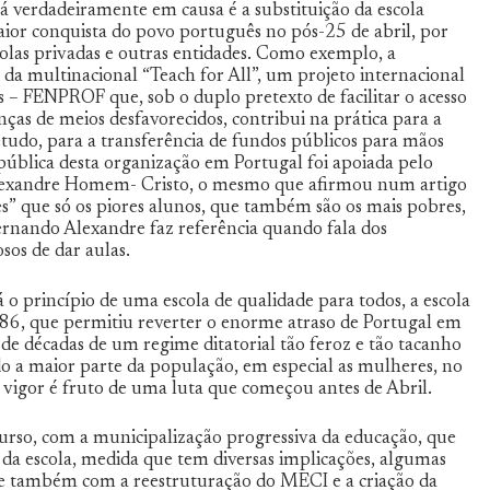
 verdadeiramente em causa é a substituição da escola
ior conquista do povo português no pós-25 de abril, por
colas privadas e outras entidades. Como exemplo, a
 da multinacional “Teach for All”, um projeto internacional
 – FENPROF que, sob o duplo pretexto de facilitar o acesso
ças de meios desfavorecidos, contribui na prática para a
retudo, para a transferência de fundos públicos para mãos
pública desta organização em Portugal foi apoiada pelo
 Alexandre Homem- Cristo, o mesmo que afirmou num artigo
” que só os piores alunos, que também são os mais pobres,
ernando Alexandre faz referência quando fala dos
os de dar aulas.
á o princípio de uma escola de qualidade para todos, a escola
1986, que permitiu reverter o enorme atraso de Portugal em
de décadas de um regime ditatorial tão feroz e tão tacanho
 a maior parte da população, em especial as mulheres, no
vigor é fruto de uma luta que começou antes de Abril.
rso, com a municipalização progressiva da educação, que
 da escola, medida que tem diversas implicações, algumas
, e também com a reestruturação do MECI e a criação da