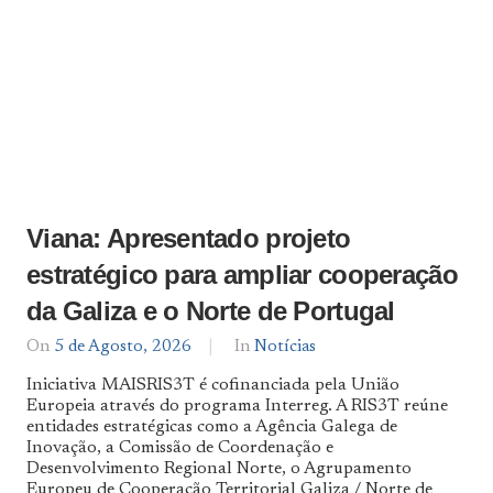
Viana: Apresentado projeto
estratégico para ampliar cooperação
da Galiza e o Norte de Portugal
On
5 de Agosto, 2026
By
In
Notícias
Notícias
Iniciativa MAISRIS3T é cofinanciada pela União
De
Europeia através do programa Interreg. A RIS3T reúne
Norte
entidades estratégicas como a Agência Galega de
a
Sul
Inovação, a Comissão de Coordenação e
Desenvolvimento Regional Norte, o Agrupamento
Europeu de Cooperação Territorial Galiza / Norte de