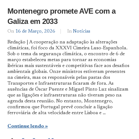
Montenegro promete AVE com a
Galiza em 2033
On
16 de Março, 2026
By
In
Notícias
Notícias
Redação | A cooperação na adaptação às alterações
De
climáticas, foi foco da XXXVI Cimeira Luso-Espanhola.
Norte
Sob o tema da segurança climática, o encontro de 6 de
a
Sul
março estabeleceu metas para tornar as economias
ibéricas mais sustentáveis e competitivas face aos desafios
ambientais globais. Onze ministros estiveram presentes
na cimeira, mas os responsáveis pelas pastas dos
Transportes e Infraestruturas ficaram de fora. As
ausências de Óscar Puente e Miguel Pinto Luz sinalizam
que as ligações e infraestruturas não tiveram peso na
agenda desta reunião. No entanto, Montenegro,
confirmou que Portugal prevê concluir a ligação
ferroviária de alta velocidade entre Lisboa e …
Continue lendo