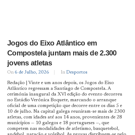
Jogos do Eixo Atlântico em
Compostela juntam mais de 2.300
jovens atletas
On
6 de Julho, 2026
By
In
Desportos
Notícias
Redação | Vinte e um anos depois, os Jogos do Eixo
De
Atlântico regressam a Santiago de Compostela. A
Norte
cerimónia inaugural da XVI edição do evento decorreu
a
Sul
no Estádio Verónica Boquete, marcando o arranque
oficial de uma competição que decorre entre os dias 5 e
10 de julho. Na capital galega reuniram-se mais de 2300
atletas, com idades até aos 14 anos, provenientes de 28
municípios — 10 galegos e 18 portugueses —, que
competem nas modalidades de atletismo, basquetebol,
andebol, natação e voleibol. As provas distribuem-se pelo