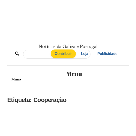
Skip
to
content
Notícias da Galiza e Portugal
De
Contribuir
Loja
Publicidade
Norte
Menu
a
Menu+
Sul
Etiqueta:
Cooperação