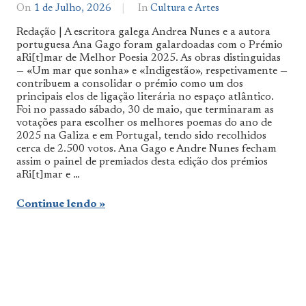
On
1 de Julho, 2026
By
In
Cultura e Artes
Notícias
Redação | A escritora galega Andrea Nunes e a autora
De
portuguesa Ana Gago foram galardoadas com o Prémio
Norte
aRi[t]mar de Melhor Poesia 2025. As obras distinguidas
a
Sul
— «Um mar que sonha» e «Indigestão», respetivamente —
contribuem a consolidar o prémio como um dos
principais elos de ligação literária no espaço atlântico.
Foi no passado sábado, 30 de maio, que terminaram as
votações para escolher os melhores poemas do ano de
2025 na Galiza e em Portugal, tendo sido recolhidos
cerca de 2.500 votos. Ana Gago e Andre Nunes fecham
assim o painel de premiados desta edição dos prémios
aRi[t]mar e …
Continue lendo