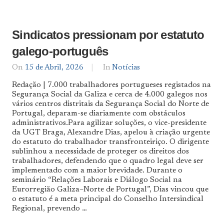
Sindicatos pressionam por estatuto
galego-português
On
15 de Abril, 2026
By
In
Notícias
Notícias
Redação | 7.000 trabalhadores portugueses registados na
De
Segurança Social da Galiza e cerca de 4.000 galegos nos
Norte
vários centros distritais da Segurança Social do Norte de
a
Sul
Portugal, deparam-se diariamente com obstáculos
administrativos.Para agilizar soluções, o vice-presidente
da UGT Braga, Alexandre Dias, apelou à criação urgente
do estatuto do trabalhador transfronteiriço. O dirigente
sublinhou a necessidade de proteger os direitos dos
trabalhadores, defendendo que o quadro legal deve ser
implementado com a maior brevidade. Durante o
seminário “Relações Laborais e Diálogo Social na
Eurorregião Galiza–Norte de Portugal”, Dias vincou que
o estatuto é a meta principal do Conselho Intersindical
Regional, prevendo …