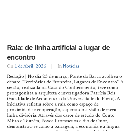
Raia: de linha artificial a lugar de
encontro
On
1 de Abril, 2026
By
In
Notícias
Notícias
Redação | No dia 23 de março, Ponte da Barca acolheu o
De
debate “Territórios de Fronteira, Lugares de Encontro”. A
Norte
sessão, realizada na Casa do Conhecimento, teve como
a
Sul
protagonista a arquiteta e investigadora Patrícia Reis
(Faculdade de Arquitetura da Universidade do Porto). A
iniciativa refletiu sobre a raia como espaço de
proximidade e cooperação, superando a visão de mera
linha divisória. Através dos casos de estudo do Couto
Misto e Tourém, Povos Promíscuos e Rio de Onor,
demonstrou-se como a paisagem, a economia e a língua