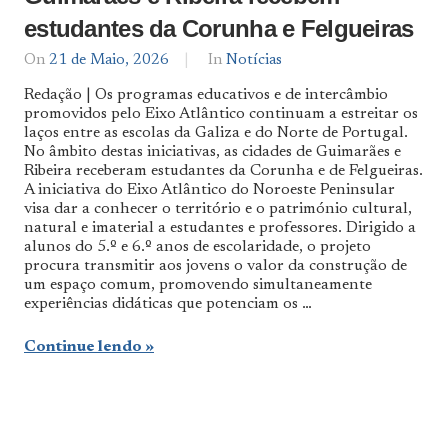
estudantes da Corunha e Felgueiras
On
21 de Maio, 2026
By
In
Notícias
Notícias
Redação | Os programas educativos e de intercâmbio
De
promovidos pelo Eixo Atlântico continuam a estreitar os
Norte
laços entre as escolas da Galiza e do Norte de Portugal.
a
Sul
No âmbito destas iniciativas, as cidades de Guimarães e
Ribeira receberam estudantes da Corunha e de Felgueiras.
A iniciativa do Eixo Atlântico do Noroeste Peninsular
visa dar a conhecer o território e o património cultural,
natural e imaterial a estudantes e professores. Dirigido a
alunos do 5.º e 6.º anos de escolaridade, o projeto
procura transmitir aos jovens o valor da construção de
um espaço comum, promovendo simultaneamente
experiências didáticas que potenciam os …
Continue lendo