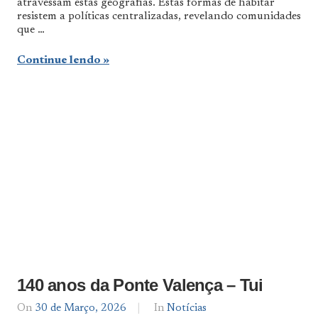
atravessam estas geografias. Estas formas de habitar
resistem a políticas centralizadas, revelando comunidades
que …
Continue lendo
140 anos da Ponte Valença – Tui
On
30 de Março, 2026
By
In
Notícias