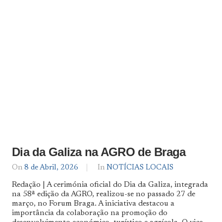
Dia da Galiza na AGRO de Braga
On
8 de Abril, 2026
By
In
NOTÍCIAS LOCAIS
Notícias
Redação | A cerimónia oficial do Dia da Galiza, integrada
De
na 58ª edição da AGRO, realizou-se no passado 27 de
Norte
março, no Forum Braga. A iniciativa destacou a
a
Sul
importância da colaboração na promoção do