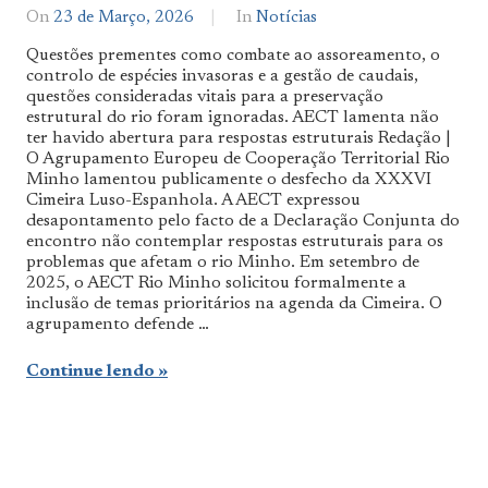
On
23 de Março, 2026
By
In
Notícias
Notícias
Questões prementes como combate ao assoreamento, o
De
controlo de espécies invasoras e a gestão de caudais,
Norte
questões consideradas vitais para a preservação
a
Sul
estrutural do rio foram ignoradas. AECT lamenta não
ter havido abertura para respostas estruturais Redação |
O Agrupamento Europeu de Cooperação Territorial Rio
Minho lamentou publicamente o desfecho da XXXVI
Cimeira Luso-Espanhola. A AECT expressou
desapontamento pelo facto de a Declaração Conjunta do
encontro não contemplar respostas estruturais para os
problemas que afetam o rio Minho. Em setembro de
2025, o AECT Rio Minho solicitou formalmente a
inclusão de temas prioritários na agenda da Cimeira. O
agrupamento defende …
Continue lendo