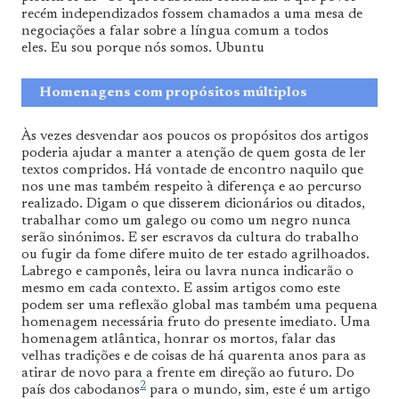
recém independizados fossem chamados a uma mesa de
negociações a falar sobre a língua comum a todos
eles. Eu sou porque nós somos. Ubuntu
Homenagens com propósitos múltiplos
Às vezes desvendar aos poucos os propósitos dos artigos
poderia ajudar a manter a atenção de quem gosta de ler
textos compridos. Há vontade de encontro naquilo que
nos une mas também respeito à diferença e ao percurso
realizado. Digam o que disserem dicionários ou ditados,
trabalhar como um galego ou como um negro nunca
serão sinónimos. E ser escravos da cultura do trabalho
ou fugir da fome difere muito de ter estado agrilhoados.
Labrego e camponês, leira ou lavra nunca indicarão o
mesmo em cada contexto. E assim artigos como este
podem ser uma reflexão global mas também uma pequena
homenagem necessária fruto do presente imediato. Uma
homenagem atlântica, honrar os mortos, falar das
velhas tradições e de coisas de há quarenta anos para as
atirar de novo para a frente em direção ao futuro. Do
2
país dos cabodanos
para o mundo, sim, este é um artigo