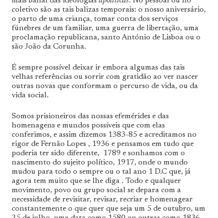
mais banal das ideologias
apolíticas
. No pessoal ou no
coletivo são as tais balizas temporais: o nosso aniversário,
o parto de uma criança, tomar conta dos serviços
fúnebres de um familiar, uma guerra de libertação, uma
proclamação republicana, santo António de Lisboa ou o
são João da Corunha.
É sempre possível deixar ir embora algumas das tais
velhas referências ou sorrir com gratidão ao ver nascer
outras novas que conformam o percurso de vida, ou da
vida social.
Somos prisioneiros das nossas efemérides e das
homenagens e mundos possíveis que com elas
conferimos, e assim dizemos 1383-85 e acreditamos no
rigor de Fernão Lopes , 1936 e pensamos em tudo que
poderia ter sido diferente, 1789 e sonhamos com o
nascimento do sujeito político, 1917, onde o mundo
mudou para todo o sempre ou o tal ano 1 D.C que, já
agora tem muito que se lhe diga . Todo e qualquer
movimento, povo ou grupo social se depara com a
necessidade de revisitar, revisar, recriar e homenagear
constantemente o que quer que seja um 5 de outubro, um
25 de julho, uma data como 1580 ou outras como 1836