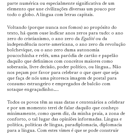
parte numérica ou especialmente significativa de um
elemento que une civilizações diversas um pouco por
todo o globo. A língua com letras capitais.
Voltando (porque nunca nos fomos) ao propósito do
texto, há quem ouse indicar anos zeros para tudo: o ano
zero do cristianismo, o ano zero da
Egalité
ou da
independência norte-americana, o ano zero da revolução
bolchevique, ou o ano zero duma autonomia
poucochinha e relés, uma paródia de cartão e papelão
daquilo que definimos com conceitos maiores como
soberania, livre decisão, poder político, ou língua… Não
nos peçam por favor para celebrar o que quer que seja
que faça de nós uma pitoresca imagem de postal para
consumo estrangeiro e empregados de balcão com
sotaque engraçadinho…..
Todos os povos têm as suas datas e centenários a celebrar
e por um momento terei de falar daquilo que conheço
minimamente, como quem diz, da minha praia, a zona de
conforto, o tal lugar das opiniões informadas. Língua e
política, políticas de língua, paradiplomacia, diplomacia
para a língua. Com estes vimes é que se pode construir