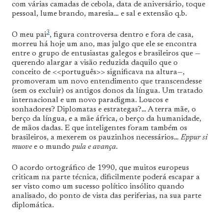
com várias camadas de cebola, data de aniversário, toque
pessoal, lume brando, maresia… e sal e extensão q.b.
3
O meu pai
, figura controversa dentro e fora de casa,
morreu há hoje um ano, mas julgo que ele se encontra
entre o grupo de entusiastas galegos e brasileiros que —
querendo alargar a visão reduzida daquilo que o
conceito de <<português>> significava na altura—,
promoveram um novo entendimento que transcendesse
(sem os excluir) os antigos donos da língua. Um tratado
internacional e um novo paradigma. Loucos e
sonhadores? Diplomatas e estrategas?… A terra mãe, o
berço da língua, e a mãe áfrica, o berço da humanidade,
de mãos dadas. E que inteligentes foram também os
brasileiros, a mexerem os pauzinhos necessários…
Eppur si
muove
e o mundo
pula e avança
.
O acordo ortográfico de 1990, que muitos europeus
criticam na parte técnica, dificilmente poderá escapar a
ser visto como um sucesso político insólito quando
analisado, do ponto de vista das periferias, na sua parte
diplomática.