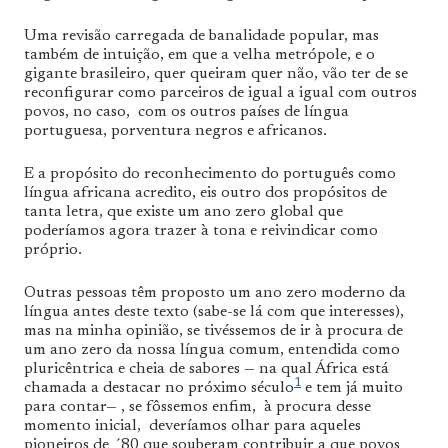
Uma revisão carregada de banalidade popular, mas
também de intuição, em que a velha metrópole, e o
gigante brasileiro, quer queiram quer não, vão ter de se
reconfigurar como parceiros de igual a igual com outros
povos, no caso, com os outros países de língua
portuguesa, porventura negros e africanos.
E a propósito do reconhecimento do português como
língua africana acredito, eis outro dos propósitos de
tanta letra, que existe um ano zero global que
poderíamos agora trazer à tona e reivindicar como
próprio.
Outras pessoas têm proposto um ano zero moderno da
língua antes deste texto (sabe-se lá com que interesses),
mas na minha opinião, se tivéssemos de ir à procura de
um ano zero da nossa língua comum, entendida como
pluricêntrica e cheia de sabores — na qual África está
1
chamada a destacar no próximo século
e tem já muito
para contar— , se fôssemos enfim, à procura desse
momento inicial, deveríamos olhar para aqueles
pioneiros de ´80 que souberam contribuir a que povos