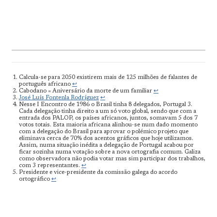
Calcula-se para 2050 existirem mais de 125 milhões de falantes de
português africano
↩︎
Cabodano = Aniversário da morte de um familiar
↩︎
José Luís Fontenla Rodríguez
↩︎
Nesse I Encontro de 1986 o Brasil tinha 8 delegados, Portugal 3.
Cada delegação tinha direito a um só voto global, sendo que com a
entrada dos PALOP, os países africanos, juntos, somavam 5 dos 7
votos totais. Esta maioria africana alinhou-se num dado momento
com a delegação do Brasil para aprovar o polémico projeto que
eliminava cerca de 70% dos acentos gráficos que hoje utilizamos.
Assim, numa situação inédita a delegação de Portugal acabou por
ficar sozinha numa votação sobre a nova ortografia comum. Galiza
como observadora não podia votar mas sim participar dos trabalhos,
com 3 representantes.
↩︎
Presidente e vice-presidente da comissão galega do acordo
ortográfico
↩︎