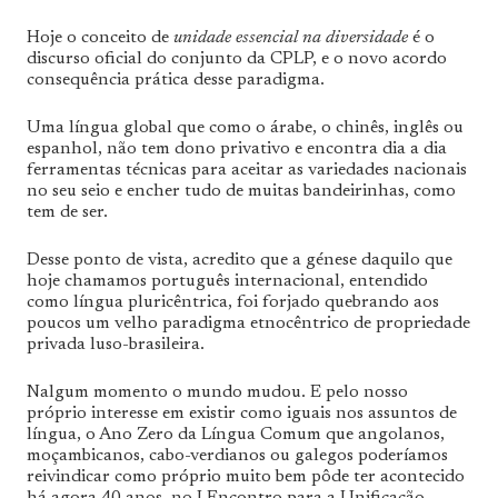
Hoje o conceito de
unidade essencial na diversidade
é o
discurso oficial do conjunto da CPLP, e o novo acordo
consequência prática desse paradigma.
Uma língua global que como o árabe, o chinês, inglês ou
espanhol, não tem dono privativo e encontra dia a dia
ferramentas técnicas para aceitar as variedades nacionais
no seu seio e encher tudo de muitas bandeirinhas, como
tem de ser.
Desse ponto de vista, acredito que a génese daquilo que
hoje chamamos português internacional, entendido
como língua pluricêntrica, foi forjado quebrando aos
poucos um velho paradigma etnocêntrico de propriedade
privada luso-brasileira.
Nalgum momento o mundo mudou. E pelo nosso
próprio interesse em existir como iguais nos assuntos de
língua, o Ano Zero da Língua Comum que angolanos,
moçambicanos, cabo-verdianos ou galegos poderíamos
reivindicar como próprio muito bem pôde ter acontecido
há agora 40 anos, no I Encontro para a Unificação