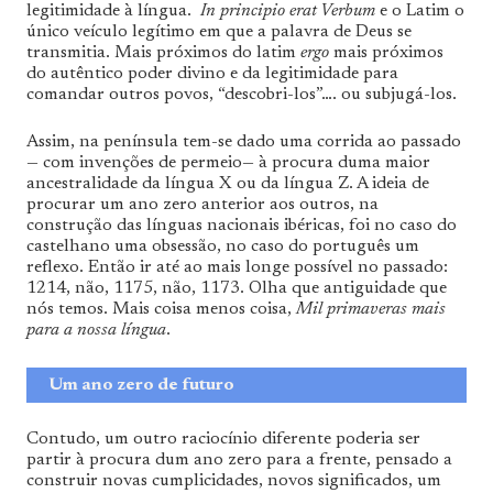
legitimidade à língua.
In principio erat Verbum
e o Latim o
único veículo legítimo em que a palavra de Deus se
transmitia. Mais próximos do latim
ergo
mais próximos
do autêntico poder divino e da legitimidade para
comandar outros povos, “descobri-los”…. ou subjugá-los.
Assim, na península tem-se dado uma corrida ao passado
— com invenções de permeio— à procura duma maior
ancestralidade da língua X ou da língua Z. A ideia de
procurar um ano zero anterior aos outros, na
construção das línguas nacionais ibéricas, foi no caso do
castelhano uma obsessão, no caso do português um
reflexo. Então ir até ao mais longe possível no passado:
1214, não, 1175, não, 1173. Olha que antiguidade que
nós temos. Mais coisa menos coisa,
Mil primaveras mais
para a nossa língua
.
Um ano zero de futuro
Contudo, um outro raciocínio diferente poderia ser
partir à procura dum ano zero para a frente, pensado a
construir novas cumplicidades, novos significados, um