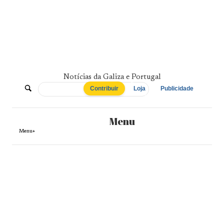
Skip
to
content
Notícias da Galiza e Portugal
De
Contribuir
Loja
Publicidade
Norte
Menu
a
Menu+
Sul