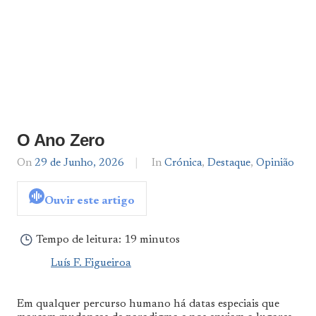
O Ano Zero
On
29 de Junho, 2026
By
In
Crónica
,
Destaque
,
Opinião
Luís
F.
Ouvir este artigo
Figueiroa
Tempo de leitura:
19 minutos
Luís F. Figueiroa
Em qualquer percurso humano há datas especiais que