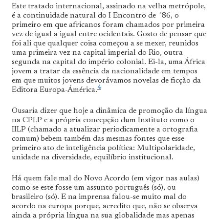
Este tratado internacional, assinado na velha metrópole,
é a continuidade natural do I Encontro de ´86, o
primeiro em que africanos foram chamados por primeira
vez de igual a igual entre ocidentais. Gosto de pensar que
foi ali que qualquer coisa começou a se mexer, reunidos
uma primeira vez na capital imperial do Rio, outra
segunda na capital do império colonial. Ei-la, uma África
jovem a tratar da essência da nacionalidade em tempos
em que muitos jovens devorávamos novelas de ficção da
4
Editora Europa-Ámérica.
Ousaria dizer que hoje a dinâmica de promoção da língua
na CPLP e a própria concepção dum Instituto como o
IILP (chamado a atualizar periodicamente a ortografia
comum) bebem também das mesmas fontes que esse
primeiro ato de inteligência política: Multipolaridade,
unidade na diversidade, equilíbrio institucional.
Há quem fale mal do Novo Acordo (em vigor nas aulas)
como se este fosse um assunto português (só), ou
brasileiro (só). E na imprensa falou-se muito mal do
acordo na europa porque, acredito que, não se observa
ainda a própria língua na sua globalidade mas apenas