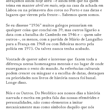
abraçamos ainda hoje abril —e ainda bem que há quem
teima em manter
abril em maio
, seja na casa da achada em
Lisboa ou na primavera dos coros no Porto e nas datas e
lugares que vierem pela frente—. Sabemos quem somos.
Se eu dissesse “1936” muitos galegos pensariam em
qualquer coisa que conclui em 39, mas outros ligarão a
data com a batalha do Cambedo em 1946 e — quem sabe
outros—, os menos, com a partida de Mário de Langulho
para a França em 1968 ou com Reboiras morto pela
polícia em 1975. Ou talvez nunca tenha acabado.
Vontade de querer saber e interesse que fazem toda a
diferença nestas homenagens mentais e no lugar de onde
enxergamos o resto do mundo. As referências culturais
podem crescer ou minguar e a escolha de datas, destaques
ou prioridades nos livros de história nunca foi banal.
Longe disso.
Nós e os Outros. Do Neolítico aos nossos dias a história
narrada e escrita em pedra fala das nossas efemérides e
personalidades, não como elementos a imitar
mecanicamente mas como símbolos daquilo que nós