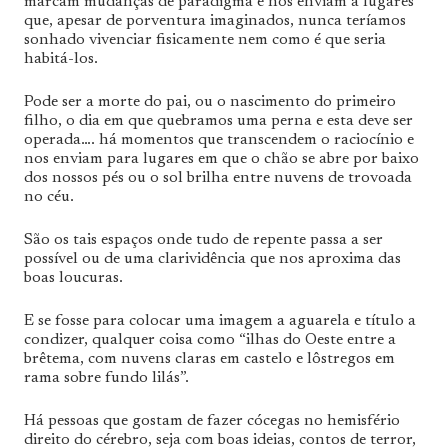
marcam mudanças de paradigma e nos enviam a lugares
que, apesar de porventura imaginados, nunca teríamos
sonhado vivenciar fisicamente nem como é que seria
habitá-los.
Pode ser a morte do pai, ou o nascimento do primeiro
filho, o dia em que quebramos uma perna e esta deve ser
operada…. há momentos que transcendem o raciocínio e
nos enviam para lugares em que o chão se abre por baixo
dos nossos pés ou o sol brilha entre nuvens de trovoada
no céu.
São os tais espaços onde tudo de repente passa a ser
possível ou de uma clarividência que nos aproxima das
boas loucuras.
E se fosse para colocar uma imagem a aguarela e título a
condizer, qualquer coisa como “ilhas do Oeste entre a
brêtema, com nuvens claras em castelo e lôstregos em
rama sobre fundo lilás”.
Há pessoas que gostam de fazer cócegas no hemisfério
direito do cérebro, seja com boas ideias, contos de terror,