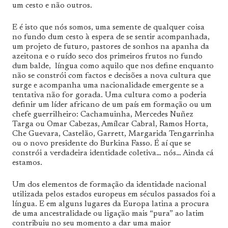
um cesto e não outros.
E é isto que nós somos, uma semente de qualquer coisa
no fundo dum cesto à espera de se sentir acompanhada,
um projeto de futuro, pastores de sonhos na apanha da
azeitona e o ruído seco dos primeiros frutos no fundo
dum balde, língua como aquilo que nos define enquanto
não se constrói com factos e decisões a nova cultura que
surge e acompanha uma nacionalidade emergente se a
tentativa não for gorada. Uma cultura como a poderia
definir um líder africano de um país em formação ou um
chefe guerrilheiro: Cachamuinha, Mercedes Nuñez
Targa ou Omar Cabezas, Amílcar Cabral, Ramos Horta,
Che Guevara, Castelão, Garrett, Margarida Tengarrinha
ou o novo presidente do Burkina Fasso. É aí que se
constrói a verdadeira identidade coletiva… nós… Ainda cá
estamos.
Um dos elementos de formação da identidade nacional
utilizada pelos estados europeus em séculos passados foi a
língua. E em alguns lugares da Europa latina a procura
de uma ancestralidade ou ligação mais “pura” ao latim
contribuiu no seu momento a dar uma maior