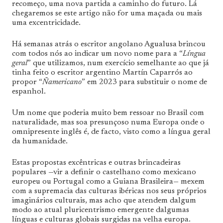
recomeço, uma nova partida a caminho do futuro. Lá
chegaremos se este artigo não for uma maçada ou mais
uma excentricidade.
Há semanas atrás o escritor angolano Agualusa brincou
com todos nós ao indicar um novo nome para a “
Língua
geral
” que utilizamos, num exercício semelhante ao que já
tinha feito o escritor argentino Martín Caparrós ao
propor “
Ñamericano
” em 2023 para substituir o nome de
espanhol.
Um nome que poderia muito bem ressoar no Brasil com
naturalidade, mas soa presunçoso numa Europa onde o
omnipresente inglês é, de facto, visto como a língua geral
da humanidade.
Estas propostas excêntricas e outras brincadeiras
populares —vir a definir o castelhano como mexicano
europeu ou Portugal como a Guiana Brasileira— mexem
com a supremacia das culturas ibéricas nos seus próprios
imaginários culturais, mas acho que atendem dalgum
modo ao atual pluricentrismo emergente dalgumas
línguas e culturas globais surgidas na velha europa.