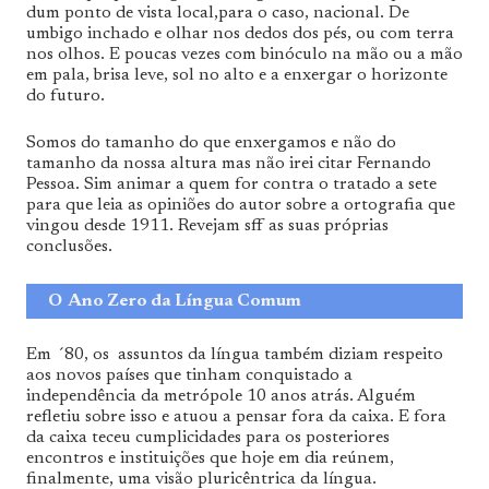
dum ponto de vista local,para o caso, nacional. De
umbigo inchado e olhar nos dedos dos pés, ou com terra
nos olhos. E poucas vezes com binóculo na mão ou a mão
em pala, brisa leve, sol no alto e a enxergar o horizonte
do futuro.
Somos do tamanho do que enxergamos e não do
tamanho da nossa altura mas
não irei citar Fernando
Pessoa. Sim animar a quem for contra o tratado a sete
para que leia as opiniões do autor sobre a ortografia que
vingou desde 1911. Revejam sff as suas próprias
conclusões.
O Ano Zero da Língua Comum
Em ´80, os assuntos da língua também diziam respeito
aos novos países que tinham conquistado a
independência da metrópole 10 anos atrás. Alguém
refletiu sobre isso e atuou a pensar fora da caixa. E fora
da caixa teceu cumplicidades para os posteriores
encontros e instituições que hoje em dia reúnem,
finalmente, uma visão pluricêntrica da língua.