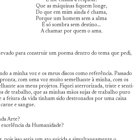
E me ensina a respirar.
Que as máquinas fiquem longe,
Do que em mim ainda é chama,
Porque um homem sem a alma
É só sombra sem destino…
A chamar por quem o ama.
o levado para construir um poema dentro do tema que pedi,
ando a minha voz e os meus discos como referência. Passado
 pronta, com uma voz muito semelhante à minha, com os
hante aos meus projetos. Fiquei aterrorizada, triste e senti-
s de trabalho, que as minhas mãos sujas de trabalho puro
e a feiura da vida tinham sido destronados por uma caixa
 carne e sangue.
ada Arte?
a e excelência da Humanidade?
r, pois isso seria um ato suicida e simultaneamente o