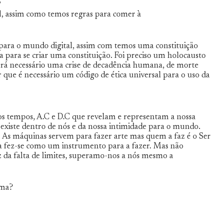
?
l, assim como temos regras para comer à
s para o mundo digital, assim com temos uma constituição
a para se criar uma constituição. Foi preciso um holocausto
erá necessário uma crise de decadência humana, de morte
r que é necessário um código de ética universal para o uso da
 dos tempos, A.C e D.C que revelam e representam a nossa
xiste dentro de nós e da nossa intimidade para o mundo.
 As máquinas servem para fazer arte mas quem a faz é o Ser
ma fez-se como um instrumento para a fazer. Mas não
z da falta de limites, superamo-nos a nós mesmo a
ema?