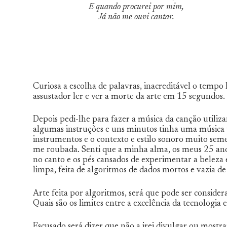
E quando procurei por mim,
Já não me ouvi cantar.
Curiosa a escolha de palavras, inacreditável o temp
assustador ler e ver a morte da arte em 15 segundos.
Depois pedi-lhe para fazer a música da canção utiliz
algumas instruções e uns minutos tinha uma música
instrumentos e o contexto e estilo sonoro muito semel
me roubada. Senti que a minha alma, os meus 25 ano
no canto e os pés cansados de experimentar a beleza 
limpa, feita de algoritmos de dados mortos e vazia de
Arte feita por algoritmos, será que pode ser consider
Quais são os limites entre a excelência da tecnologi
Escusado será dizer que não a irei divulgar ou mostra