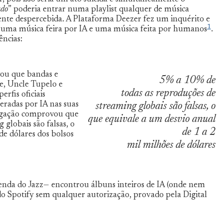
do
” poderia entrar numa playlist qualquer de música
ente despercebida. A Plataforma Deezer fez um inquérito e
1
r uma música feira por IA e uma música feita por humanos
.
ncias:
vou que bandas e
5% a 10% de
e, Uncle Tupelo e
todas as reproduções de
rfis oficiais
eradas por IA nas suas
streaming globais são falsas, o
tigação comprovou que
que equivale a um desvio anual
globais são falsas, o
de 1 a 2
de dólares dos bolsos
mil milhões de dólares
nda do Jazz— encontrou álbuns inteiros de IA (onde nem
 do Spotify sem qualquer autorização, provado pela Digital