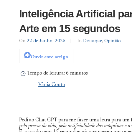
Inteligência Artificial 
Arte em 15 segundos
On
22 de Junho, 2026
By
In
Destaque
,
Opinião
Vânia
Couto
Ouvir este artigo
Tempo de leitura:
6 minutos
Vânia Couto
Pedi ao Chat GPT para me fazer uma letra para um fa
pela pressa da vida, pela artificialidade das máquinas e o