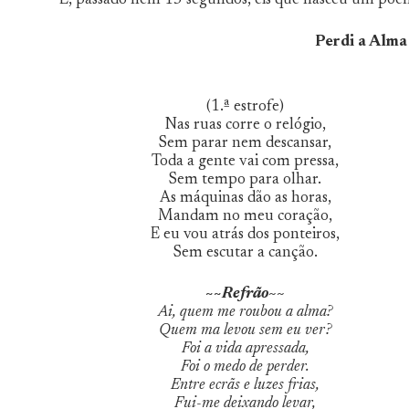
E, passado nem 15 segundos, eis que nasceu um poema
Perdi a Alma
(1.ª estrofe)
Nas ruas corre o relógio,
Sem parar nem descansar,
Toda a gente vai com pressa,
Sem tempo para olhar.
As máquinas dão as horas,
Mandam no meu coração,
E eu vou atrás dos ponteiros,
Sem escutar a canção.
~~
Refrão~~
Ai, quem me roubou a alma?
Quem ma levou sem eu ver?
Foi a vida apressada,
Foi o medo de perder.
Entre ecrãs e luzes frias,
Fui-me deixando levar,