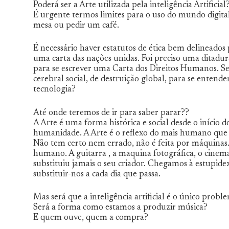
Poderá ser a Arte utilizada pela inteligência Artificial
É urgente termos limites para o uso do mundo digita
mesa ou pedir um café.
É necessário haver estatutos de ética bem delineado
uma carta das nações unidas. Foi preciso uma ditadur
para se escrever uma Carta dos Direitos Humanos. S
cerebral social, de destruição global, para se entende
tecnologia?
Até onde teremos de ir para saber parar??
A Arte é uma forma histórica e social desde o início
humanidade. A Arte é o reflexo do mais humano que e
Não tem certo nem errado, não é feita por máquinas.
humano. A guitarra , a maquina fotográfica, o cine
substituiu jamais o seu criador. Chegamos à estupide
substituir-nos a cada dia que passa.
Mas será que a inteligência artificial é o único probl
Será a forma como estamos a produzir música?
E quem ouve, quem a compra?