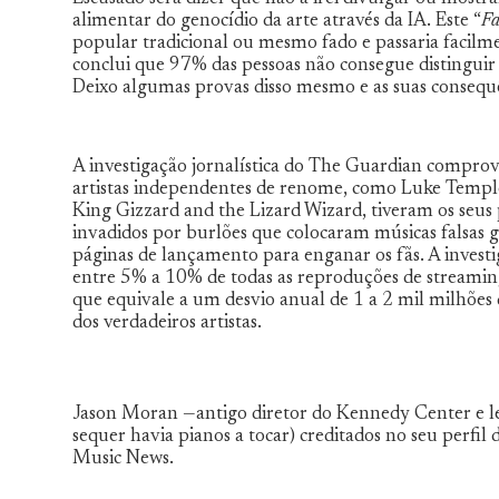
alimentar do genocídio da arte através da IA. Este “
Fa
popular tradicional ou mesmo fado e passaria facilm
conclui que 97% das pessoas não consegue distingui
Deixo algumas provas disso mesmo e as suas consequê
A investigação jornalística do The Guardian compro
artistas independentes de renome, como Luke Templ
King Gizzard and the Lizard Wizard, tiveram os seus pe
invadidos por burlões que colocaram músicas falsas g
páginas de lançamento para enganar os fãs. A inves
entre 5% a 10% de todas as reproduções de streaming 
que equivale a um desvio anual de 1 a 2 mil milhões 
dos verdadeiros artistas.
Jason Moran —antigo diretor do Kennedy Center e le
sequer havia pianos a tocar) creditados no seu perfil
Music News.