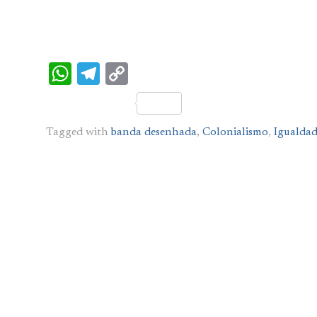
WhatsApp
Telegram
Copy
Link
Tagged with
banda desenhada
,
Colonialismo
,
Igualdad