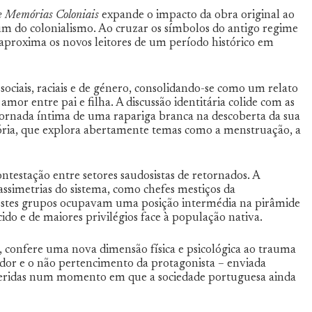
e Memórias Coloniais
expande o impacto da obra original ao
 fim do colonialismo. Ao cruzar os símbolos do antigo regime
 aproxima os novos leitores de um período histórico em
sociais, raciais e de género, consolidando-se como um relato
or entre pai e filha. A discussão identitária colide com as
jornada íntima de uma rapariga branca na descoberta da sua
ória, que explora abertamente temas como a menstruação, a
ntestação entre setores saudosistas de retornados. A
ssimetrias do sistema, como chefes mestiços da
, estes grupos ocupavam uma posição intermédia na pirâmide
do e de maiores privilégios face à população nativa.
, confere uma nova dimensão física e psicológica ao trauma
 dor e o não pertencimento da protagonista – enviada
 feridas num momento em que a sociedade portuguesa ainda