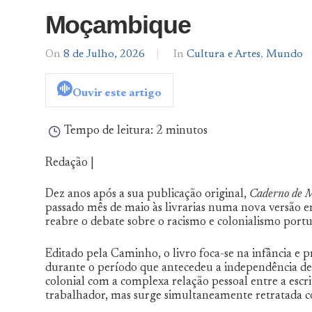
Moçambique
On
8 de Julho, 2026
By
In
Cultura e Artes
,
Mundo
Notícias
De
Ouvir este artigo
Norte
a
Sul
Tempo de leitura:
2 minutos
Redação |
Dez anos após a sua publicação original,
Caderno de M
passado mês de maio às livrarias numa nova versão em
reabre o debate sobre o racismo e colonialismo po
Editado pela Caminho, o livro foca-se na infância e
durante o período que antecedeu a independência de 
colonial com a complexa relação pessoal entre a escrit
trabalhador, mas surge simultaneamente retratada com