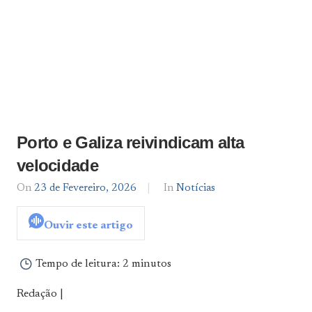
Porto e Galiza reivindicam alta
velocidade
On
23 de Fevereiro, 2026
By
In
Notícias
Notícias
De
Ouvir este artigo
Norte
a
Sul
Tempo de leitura:
2 minutos
Redação |