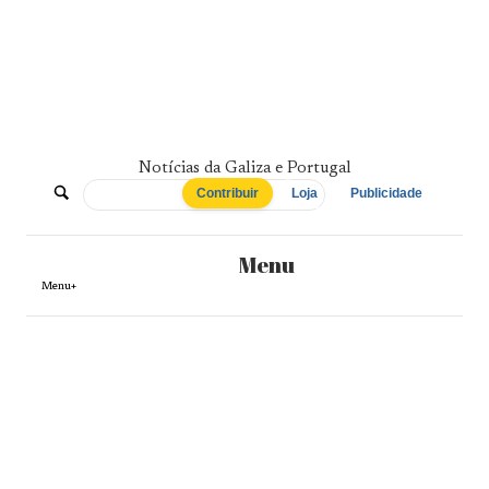
Skip
to
content
Notícias da Galiza e Portugal
De
Contribuir
Loja
Publicidade
Norte
Menu
a
Menu+
Sul