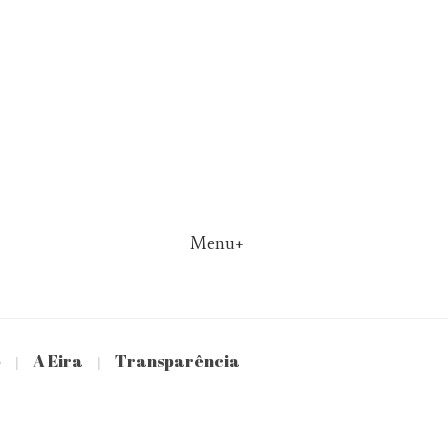
Menu+
o
A Eira
Transparência
|
|