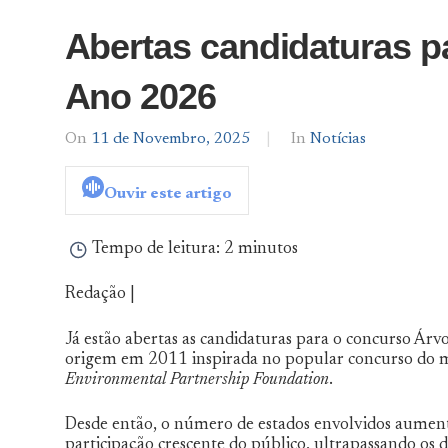
Abertas candidaturas p
Ano 2026
On
11 de Novembro, 2025
By
In
Notícias
Notícias
De
Ouvir este artigo
Norte
a
Sul
Tempo de leitura:
2 minutos
Redação |
Já estão abertas as candidaturas para o concurso Árv
origem em 2011 inspirada no popular concurso do 
Environmental Partnership Foundation
.
Desde então, o número de estados envolvidos aument
participação crescente do público, ultrapassando os 