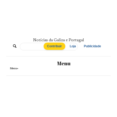
Skip
to
content
Notícias da Galiza e Portugal
De
Contribuir
Loja
Publicidade
Norte
Menu
a
Menu+
Sul