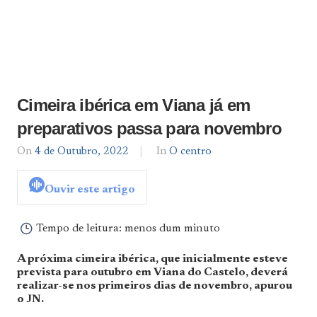
Cimeira ibérica em Viana já em
preparativos passa para novembro
On
4 de Outubro, 2022
By
In
O centro
admin
Ouvir este artigo
Tempo de leitura:
menos dum minuto
A próxima cimeira ibérica, que inicialmente esteve
prevista para outubro em Viana do Castelo, deverá
realizar-se nos primeiros dias de novembro, apurou
o JN.