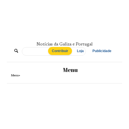
Skip
to
content
Notícias da Galiza e Portugal
De
Contribuir
Loja
Publicidade
Norte
Menu
a
Menu+
Sul