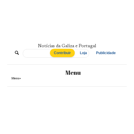
Skip
to
content
Notícias da Galiza e Portugal
De
Contribuir
Loja
Publicidade
Norte
Menu
a
Menu+
Sul