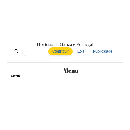
Skip
to
content
Notícias da Galiza e Portugal
De
Contribuir
Loja
Publicidade
Norte
Menu
a
Menu+
Sul