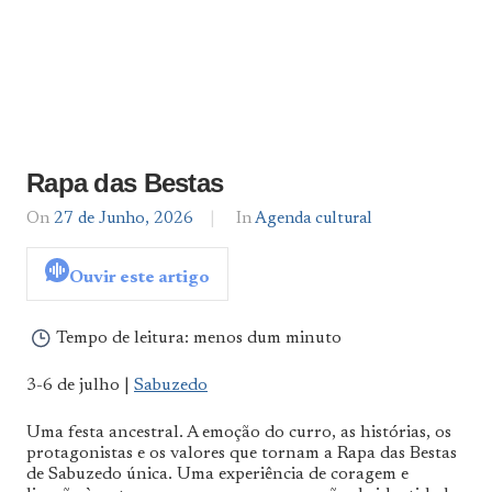
Rapa das Bestas
On
27 de Junho, 2026
By
In
Agenda cultural
Agenda
De
Ouvir este artigo
Norte
a
Sul
Tempo de leitura:
menos dum minuto
3-6 de julho |
Sabuzedo
Uma festa ancestral. A emoção do curro, as histórias, os
protagonistas e os valores que tornam a Rapa das Bestas
de Sabuzedo única. Uma experiência de coragem e