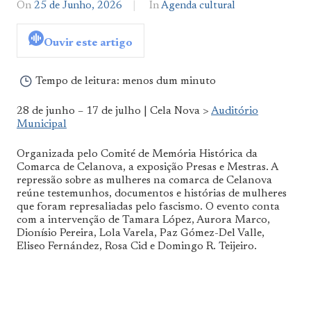
On
25 de Junho, 2026
By
In
Agenda cultural
Agenda
De
Ouvir este artigo
Norte
a
Sul
Tempo de leitura:
menos dum minuto
28 de junho – 17 de julho | Cela Nova >
Auditório
Municipal
Organizada pelo Comité de Memória Histórica da
Comarca de Celanova, a exposição Presas e Mestras. A
repressão sobre as mulheres na comarca de Celanova
reúne testemunhos, documentos e histórias de mulheres
que foram represaliadas pelo fascismo. O evento conta
com a intervenção de Tamara López, Aurora Marco,
Dionísio Pereira, Lola Varela, Paz Gómez-Del Valle,
Eliseo Fernández, Rosa Cid e Domingo R. Teijeiro.