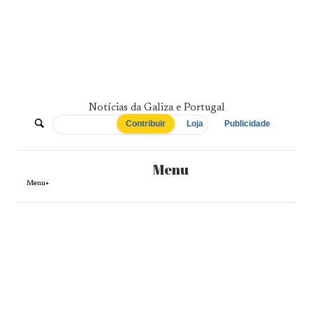
Skip
to
content
Notícias da Galiza e Portugal
De
Contribuir
Loja
Publicidade
Norte
Menu
a
Menu+
Sul