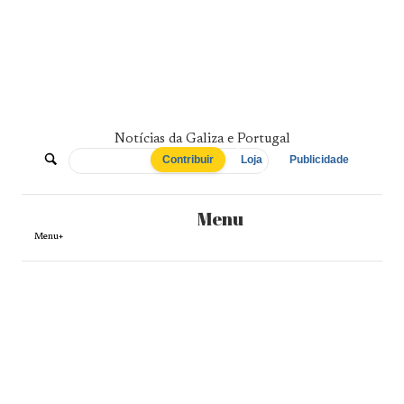
Skip
to
content
Notícias da Galiza e Portugal
De
Contribuir
Loja
Publicidade
Norte
Menu
a
Menu+
Sul