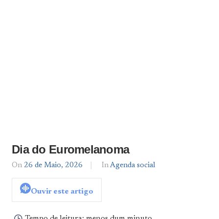
Dia do Euromelanoma
On
26 de Maio, 2026
By
In
Agenda social
Agenda
De
Ouvir este artigo
Norte
a
Sul
Tempo de leitura:
menos dum minuto