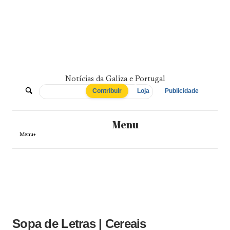
Skip
to
content
Notícias da Galiza e Portugal
De
Contribuir
Loja
Publicidade
Norte
Menu
a
Menu+
Sul
Sopa de Letras | Cereais