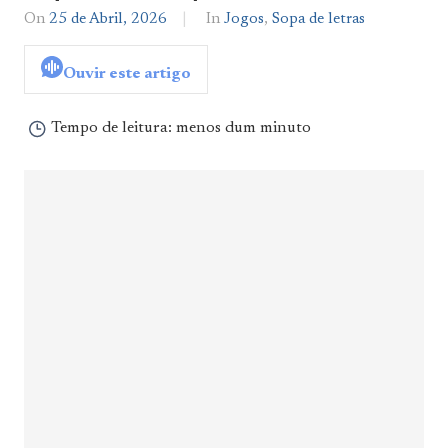
On
25 de Abril, 2026
By
In
Jogos
,
Sopa de letras
Notícias
De
Ouvir este artigo
Norte
a
Sul
Tempo de leitura:
menos dum minuto