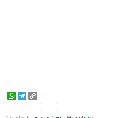
WhatsApp
Telegram
Copy
Link
Tagged with
Concertos
,
Música
,
Música Antiga