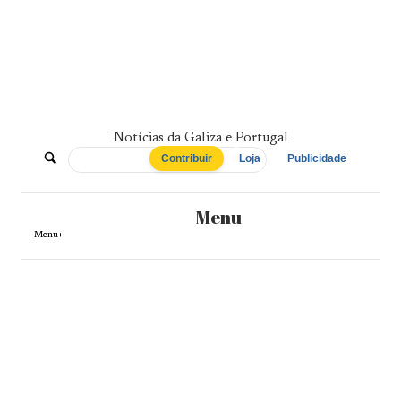
Skip
to
content
Notícias da Galiza e Portugal
De
Contribuir
Loja
Publicidade
Norte
Menu
a
Menu+
Sul