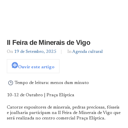
II Feira de Minerais de Vigo
On
19 de Setembro, 2025
By
In
Agenda cultural
Agenda
De
Ouvir este artigo
Norte
a
Sul
Tempo de leitura:
menos dum minuto
10-12 de Outubro | Praça Elíptica
Catorze expositores de minerais, pedras preciosas, fósseis
e joalharia participam na II Feira de Minerais de Vigo que
será realizada no centro comercial Praça Elíptica.