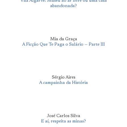
Vila Algarve: Museu ao ar livre ou uma casa
abandonada?
Mia da Graça
A Ficção Que Te Paga o Salário — Parte III
Sérgio Aires
A campainha da História
José Carlos Silva
E aí, respeita as minas?