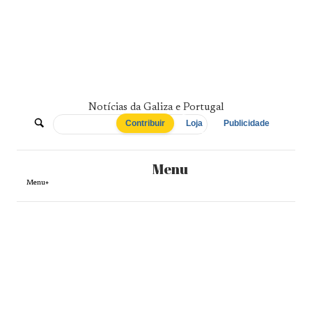
Skip
to
content
Notícias da Galiza e Portugal
De
Contribuir
Loja
Publicidade
Norte
Menu
a
Menu+
Sul