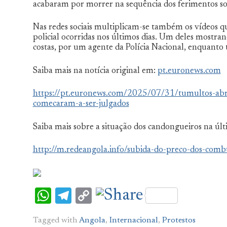
acabaram por morrer na sequência dos ferimentos so
Nas redes sociais multiplicam-se também os vídeos q
policial ocorridas nos últimos dias. Um deles mostran
costas, por um agente da Polícia Nacional, enquanto t
Saiba mais na notícia original em:
pt.euronews.com
https://pt.euronews.com/2025/07/31/tumultos-ab
comecaram-a-ser-julgados
Saiba mais sobre a situação dos candongueiros na úl
http://m.redeangola.info/subida-do-preco-dos-combus
WhatsApp
Telegram
Copy
Link
Tagged with
Angola
,
Internacional
,
Protestos