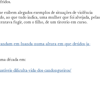
fridos.
ue exibem alegados exemplos de situações de violência
do, ao que tudo indica, uma mulher que foi alvejada, pelas
entava fugir, com o filho, de um tiroteio em curso.
randam-em-luanda-numa-altura-em-que-detidos-ja-
tima década em:
tiveis-dificulta-vida-dos-candongueiros/