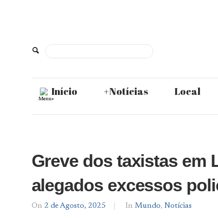
Skip
to
content
De
Norte
Início
+Notícias
Local
Menu+
a
Sul
Greve dos taxistas em 
alegados excessos poli
On
2 de Agosto, 2025
By
In
Mundo
,
Notícias
Notícias