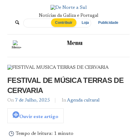
Skip
to
content
Notícias da Galiza e Portugal
De
Contribuir
Loja
Publicidade
Norte
Menu
Menu+
a
Sul
FESTIVAL DE MÚSICA TERRAS DE
CERVARIA
On
7 de Julho, 2025
By
In
Agenda cultural
Agenda
De
Ouvir este artigo
Norte
a
Sul
Tempo de leitura:
1 minuto