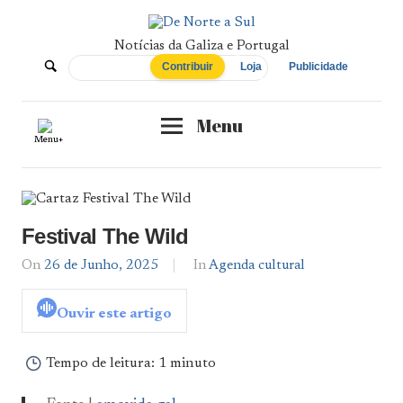
Skip
to
content
Notícias da Galiza e Portugal
De
Contribuir
Loja
Publicidade
Norte
Menu
Menu+
a
Sul
Festival The Wild
On
26 de Junho, 2025
By
In
Agenda cultural
Agenda
De
Ouvir este artigo
Norte
a
Sul
Tempo de leitura:
1 minuto