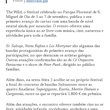
Fonte |
amovida.gal
The Wild, o festival celebrado no Parque Florestal de S.
Miguel de Oia de 5 ao 7 de setembro, publica o seu
primeiro avanço do cartaz com uma banda de nível
estatal ainda por anunciar. O evento oferece uma
experiência única ao ar livre com música, cine, natureza e
atividades para toda a família.
Sr. Salvaje
,
Netta Rufina
e
Los Mortymer
são algumas das
bandas protagonistas do primeiro avanço das
participações, no que destacam os artistas galegos.
Outras atuações confirmadas são as de
Cé Orquestra
Pantasma
e o show de
Peter Punk
, dirigido ao público
familiar.
Além disso, na sexta-feira 5 acolhe-se no próprio festival
a final do concurso de bandas
Salvaxesons
entre as
quatro finalistas:
Supergigante
,
Exeria
,
Martin Human
e
Gargantúa
, entre os que se repartirá 1.800 € em prêmios.
Além das atuações, o encontro oferece também cine ao ar
livre, atividades infantis, rocódromo, andadura e uma