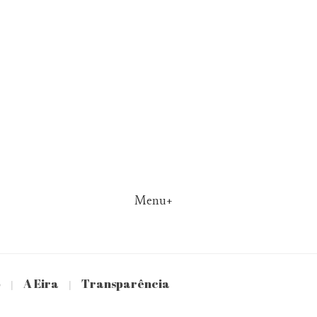
Menu+
o
A Eira
Transparência
|
|