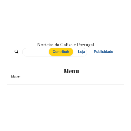
Skip
to
content
Notícias da Galiza e Portugal
De
Contribuir
Loja
Publicidade
Norte
Menu
a
Menu+
Sul