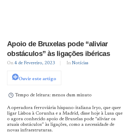
Apoio de Bruxelas pode “aliviar
obstáculos” às ligações ibéricas
On
4 de Fevereiro, 2023
By
In
Notícias
José
Ramom
Ouvir este artigo
Pichel
Tempo de leitura:
menos dum minuto
A operadora ferroviária hispano-italiana Iryo, que quer
ligar Lisboa à Corunha e a Madrid, disse hoje à Lusa que
o agora conhecido apoio de Bruxelas pode “aliviar os
atuais obstáculos” às ligações, como a necessidade de
novas infraestruturas.