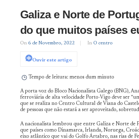
Galiza e Norte de Port
do que muitos países 
On
6 de Novembro, 2022
By
In
O centro
admin
Ouvir este artigo
Tempo de leitura:
menos dum minuto
A porta-voz do Bloco Nacionalista Galego (BNG), Ana 
ferroviária de alta velocidade Porto-Vigo deve ser “u
que se realiza no Centro Cultural de Viana do Castelo
de pessoas que não estará a ser aproveitado, sobretu
A nacionalista lembrou que entre Galiza e Norte de P
que países como Dinamarca, Irlanda, Noruega, Croáci
eixo atlântico que vai do Golfo Ártabro, nas rias de F