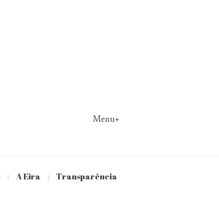
Menu+
o
A Eira
Transparência
|
|