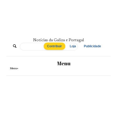
Skip
to
content
Notícias da Galiza e Portugal
De
Contribuir
Loja
Publicidade
Norte
Menu
a
Menu+
Sul