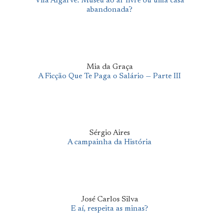
Vila Algarve: Museu ao ar livre ou uma casa
abandonada?
Mia da Graça
A Ficção Que Te Paga o Salário — Parte III
Sérgio Aires
A campainha da História
José Carlos Silva
E aí, respeita as minas?