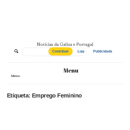
Skip
to
content
Notícias da Galiza e Portugal
De
Contribuir
Loja
Publicidade
Norte
Menu
a
Menu+
Sul
Etiqueta:
Emprego Feminino