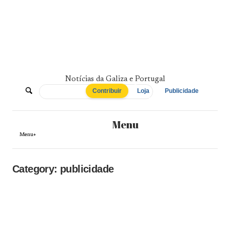
Skip
to
content
Notícias da Galiza e Portugal
De
Contribuir
Loja
Publicidade
Norte
Menu
a
Menu+
Sul
Category:
publicidade