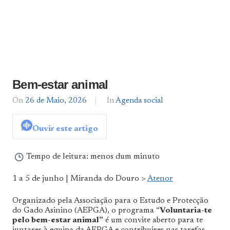
Bem-estar animal
On
26 de Maio, 2026
By
In
Agenda social
Agenda
De
Ouvir este artigo
Norte
a
Sul
Tempo de leitura:
menos dum minuto
1 a 5 de junho | Miranda do Douro >
Atenor
Organizado pela Associação para o Estudo e Protecção
do Gado Asinino (AEPGA), o programa “
Voluntaria-te
pelo bem-estar animal”
é um convite aberto para te