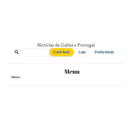
Skip
to
content
Notícias da Galiza e Portugal
De
Contribuir
Loja
Publicidade
Norte
Menu
a
Menu+
Sul