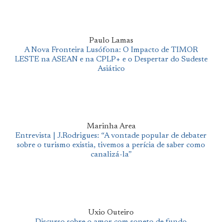
Paulo Lamas
A Nova Fronteira Lusófona: O Impacto de TIMOR
LESTE na ASEAN e na CPLP+ e o Despertar do Sudeste
Asiático
Marinha Area
Entrevista | J.Rodrigues: “A vontade popular de debater
sobre o turismo existia, tivemos a perícia de saber como
canalizá-la”
Uxio Outeiro
Discurso sobre o amor com soneto de fundo