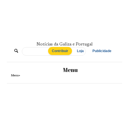
Skip
to
content
Notícias da Galiza e Portugal
De
Contribuir
Loja
Publicidade
Norte
Menu
a
Menu+
Sul