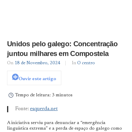
Unidos pelo galego: Concentração
juntou milhares em Compostela
On
18 de Novembro, 2024
By
In
O centro
admin
Ouvir este artigo
Tempo de leitura:
3 minutos
Fonte:
esquerda.net
A iniciativa serviu para denunciar a “emergência
linguística extrema” e a perda de espaço do galego como