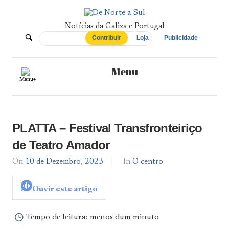
Skip
to
content
Notícias da Galiza e Portugal
De
Contribuir
Loja
Publicidade
Norte
Menu
Menu+
a
Sul
PLATTA – Festival Transfronteiriço
de Teatro Amador
On
10 de Dezembro, 2023
By
In
O centro
admin
Ouvir este artigo
Tempo de leitura:
menos dum minuto