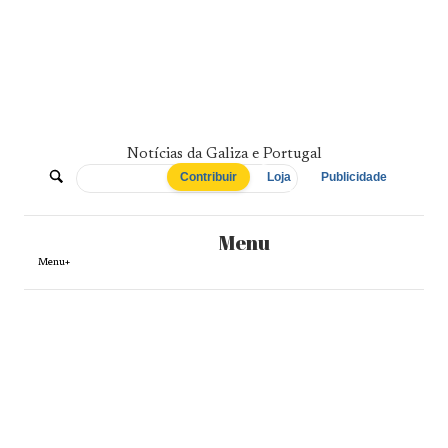
Skip
to
content
Notícias da Galiza e Portugal
De
Contribuir
Loja
Publicidade
Norte
Menu
a
Menu+
Sul