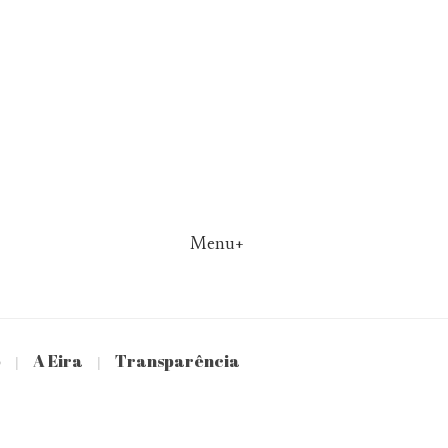
Menu+
o
A Eira
Transparência
|
|