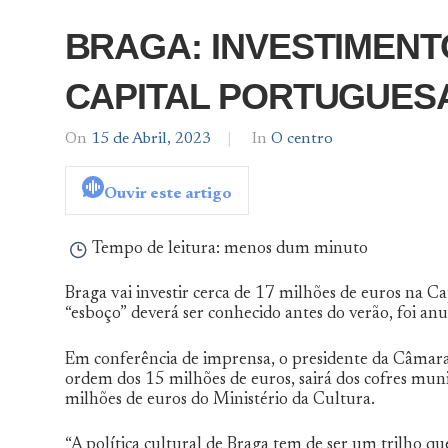
BRAGA: INVESTIMENT
CAPITAL PORTUGUESA
On
15 de Abril, 2023
By
In
O centro
admin
Ouvir este artigo
Tempo de leitura:
menos dum minuto
Braga vai investir cerca de 17 milhões de euros na
“esboço” deverá ser conhecido antes do verão, foi anu
Em conferência de imprensa, o presidente da Câmara d
ordem dos 15 milhões de euros, sairá dos cofres mun
milhões de euros do Ministério da Cultura.
“A política cultural de Braga tem de ser um trilho q