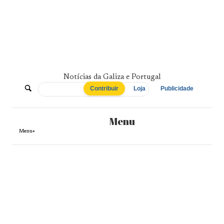
Skip
to
content
Notícias da Galiza e Portugal
De
Contribuir
Loja
Publicidade
Norte
Menu
a
Menu+
Sul