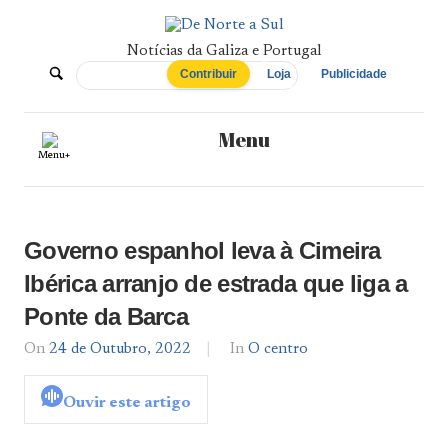
Skip
to
content
Notícias da Galiza e Portugal
De
Contribuir
Loja
Publicidade
Norte
Menu
Menu+
a
Sul
Governo espanhol leva à Cimeira
Ibérica arranjo de estrada que liga a
Ponte da Barca
On
24 de Outubro, 2022
By
In
O centro
admin
Ouvir este artigo