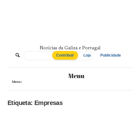
Skip
to
content
Notícias da Galiza e Portugal
De
Contribuir
Loja
Publicidade
Norte
Menu
a
Menu+
Sul
Etiqueta:
Empresas