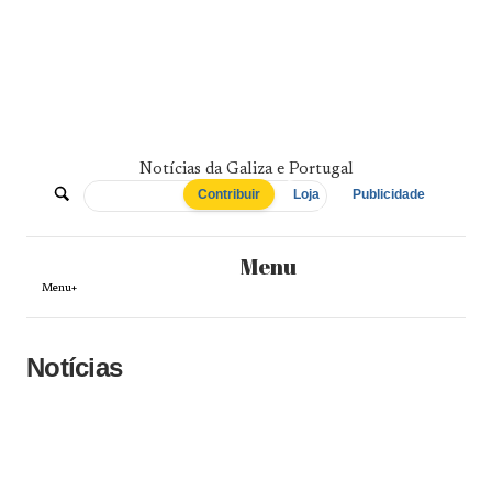
Skip
to
content
Notícias da Galiza e Portugal
De
Contribuir
Loja
Publicidade
Norte
Menu
a
Menu+
Sul
Notícias