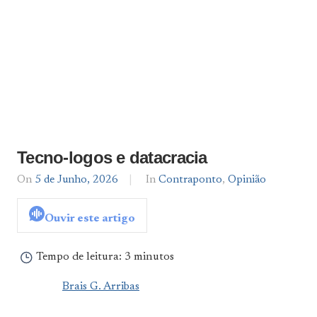
Tecno-logos e datacracia
On
5 de Junho, 2026
By
In
Contraponto
,
Opinião
Brais
G.
Ouvir este artigo
Arribas
Tempo de leitura:
3 minutos
Brais G. Arribas