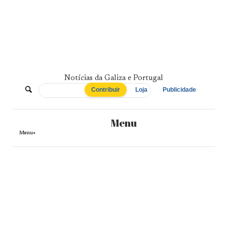
Skip
to
content
Notícias da Galiza e Portugal
De
Contribuir
Loja
Publicidade
Norte
Menu
a
Menu+
Sul