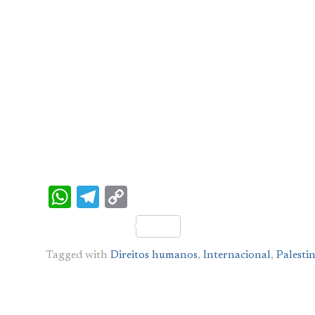
WhatsApp
Telegram
Copy
Link
Tagged with
Direitos humanos
,
Internacional
,
Palesti