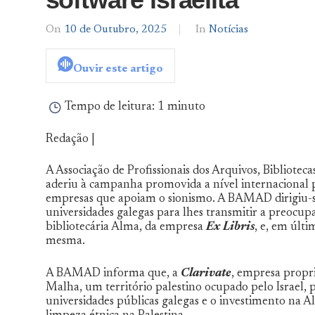
On
10 de Outubro, 2025
By
In
Notícias
Notícias
De
Ouvir este artigo
Norte
a
Sul
Tempo de leitura:
1 minuto
Redação |
A Associação de Profissionais dos Arquivos, Bibliote
aderiu à campanha promovida a nível internacional 
empresas que apoiam o sionismo. A BAMAD dirigiu-se ao
universidades galegas para lhes transmitir a preocupa
bibliotecária Alma, da empresa
Ex Libris
, e, em últi
mesma.
A BAMAD informa que, a
Clarivate
, empresa propri
Malha, um território palestino ocupado pelo Israel,
universidades públicas galegas e o investimento na A