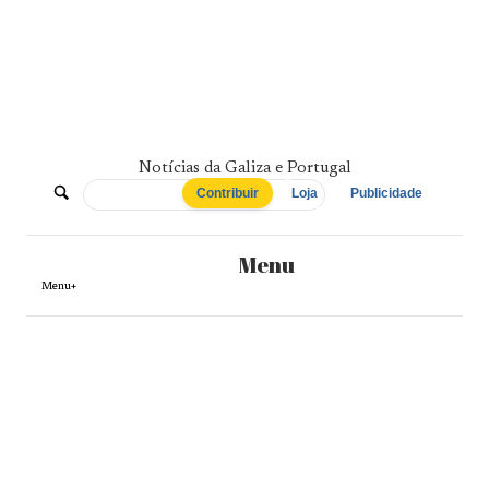
Skip
to
content
Notícias da Galiza e Portugal
De
Contribuir
Loja
Publicidade
Norte
Menu
a
Menu+
Sul