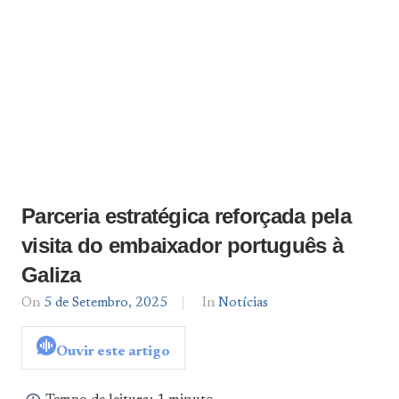
Parceria estratégica reforçada pela
visita do embaixador português à
Galiza
On
5 de Setembro, 2025
By
In
Notícias
Notícias
De
Ouvir este artigo
Norte
a
Sul