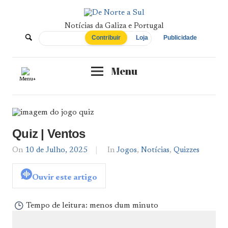
Skip
to
content
Notícias da Galiza e Portugal
De
Contribuir
Loja
Publicidade
Norte
Menu
Menu+
a
Sul
Quiz | Ventos
On
10 de Julho, 2025
By
In
Jogos
,
Notícias
,
Quizzes
Notícias
De
Ouvir este artigo
Norte
a
Sul
Tempo de leitura:
menos dum minuto