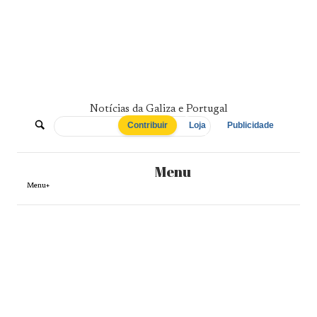
Skip
to
content
Notícias da Galiza e Portugal
De
Contribuir
Loja
Publicidade
Norte
Menu
a
Menu+
Sul