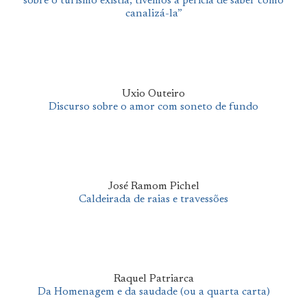
sobre o turismo existia, tivemos a perícia de saber como
canalizá-la”
Uxio Outeiro
Discurso sobre o amor com soneto de fundo
José Ramom Pichel
Caldeirada de raias e travessões
Raquel Patriarca
Da Homenagem e da saudade (ou a quarta carta)