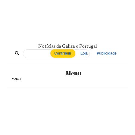
Skip
to
content
Notícias da Galiza e Portugal
De
Contribuir
Loja
Publicidade
Norte
Menu
a
Menu+
Sul