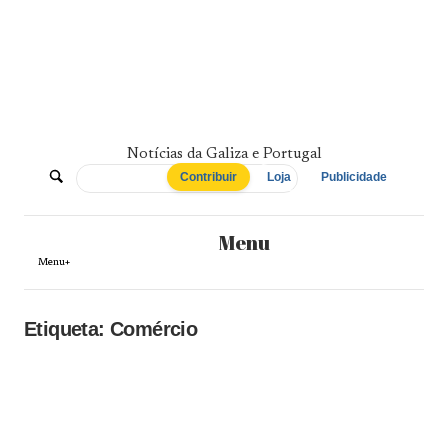
Skip
to
content
Notícias da Galiza e Portugal
De
Contribuir
Loja
Publicidade
Norte
Menu
a
Menu+
Sul
Etiqueta:
Comércio