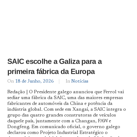
SAIC escolhe a Galiza para a
primeira fábrica da Europa
On
18 de Junho, 2026
By
In
Notícias
Notícias
Redação | O Presidente galego anunciou que Ferrol vai
De
sediar uma fábrica da SAIC, uma das maiores empresas
Norte
fabricantes de automóveis da China e potência da
a
Sul
indústria global. Com sede em Xangai, a SAIC integra o
grupo das quatro grandes construtoras de veículos
daquele país, juntamente com a Changan, FAW e
Dongfeng. Em comunicado oficial, o governo galego
declarou como Projeto Industrial Estratégico o